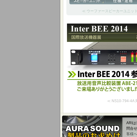
≪ ウーファースピーカーユニット AURASO
Inter BEE 2014 参考
放送用音声比較装置 ABE-2100Cを
≪ NS10-794
ARI
問合
客様へ