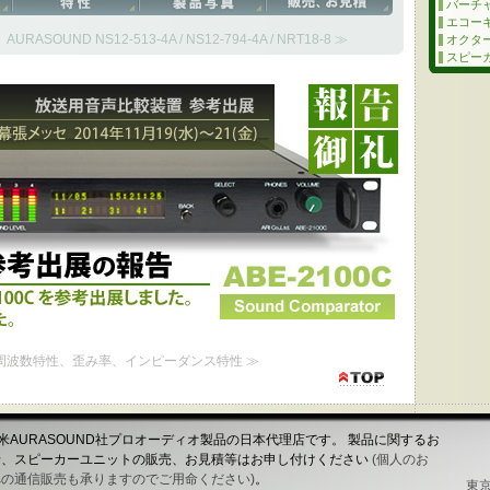
バーチ
エコー
UND NS12-513-4A / NS12-794-4A / NRT18-8 ≫
オクタ
スピーカ
出品の報告 - 幕張メッセ 2014年11月19日(水)～21日(金)
国際放送機器展に参考出展しました。 ご来場ありがとうございました。
-4A 周波数特性、歪み率、インピーダンス特性 ≫
は米AURASOUND社プロオーディオ製品の日本代理店です。 製品に関するお
せ、スピーカーユニットの販売、お見積等はお申し付けください
(個人のお
の通信販売も承りますのでご用命ください)
。
東京