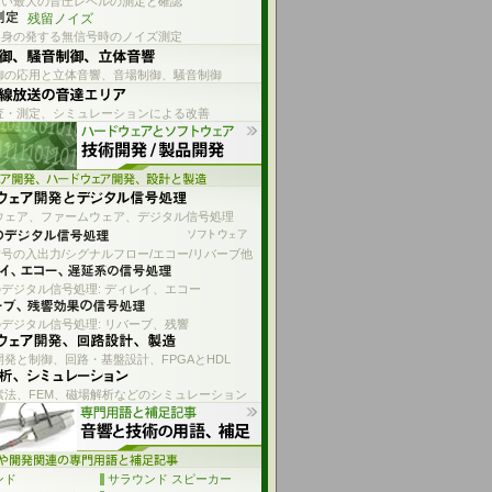
ない最大の音圧レベルの測定と確認
残留ノイズ
自身の発する無信号時のノイズ測定
御の応用と立体音響、音場制御、騒音制御
査・測定、シミュレーションによる改善
ウェア、ファームウェア、デジタル信号処理
号の入出力/シグナルフロー/エコー/リバーブ他
デジタル信号処理: ディレイ、エコー
デジタル信号処理: リバーブ、残響
発と制御、回路・基盤設計、FPGAとHDL
素法、FEM、磁場解析などのシミュレーション
ンド
サラウンド スピーカー