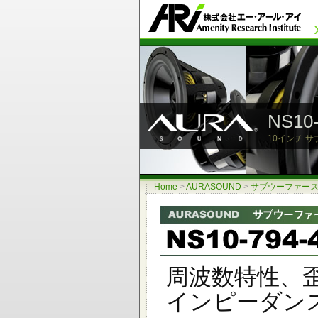
NS1
10インチ サ
Home
>
AURASOUND
>
サブウーファースピー
周波数特性、
インピーダン