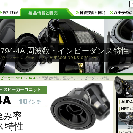
0-794-4A 周波数・インピーダンス特性
ブウーファー スピーカユニット AURASOUND NS10-794-4A
カー NS10-794-4A
>
周波数特性、歪み率、インピーダンス特性
歪み率
ス特性