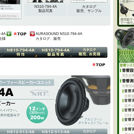
NS10-794-4A
カタログ
製品写真
販売、サンプル
-4A
AURASOUND NS10-794-4A
仕様
カタログ、販売
電気音
音響測
ョン、ハイパワー、ワイドレンジのウーファー、サブウーファー用の低歪
音響
ダイキャストフレーム / NRT
拡声
1/3
ハウ