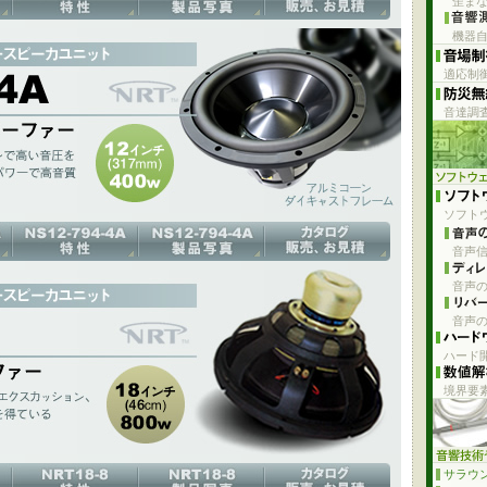
歪ま
機器
適応制
カッションで高い音圧を生み出すパワーと歪みが非常に低いハイパワーで高
です。
音達調
ダイキャストフレーム / NRT
ソフト
音声信
音声の
音声の
のハイエクスカッション、ハイパワー、低歪みが専門家に高い評価を得て
す。
ハード開
境界要
サラウ