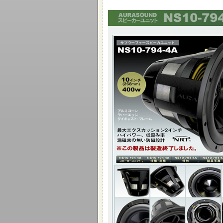
10インチ(268mm) 400W
最大エクスカッション2イン
ハイパワー、低歪み率 漏磁束の無い