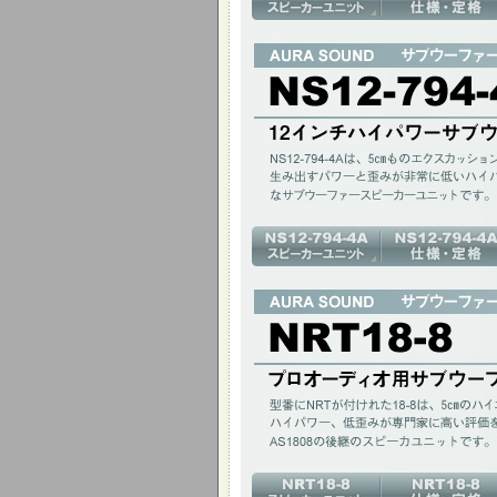
12インチ ハイパワー サブウーファー
NS12-794-4Aは、5cmものエクス
音質なサブウーファースピーカーユニット
12インチ(317mm)400W / アルミコーン 
プロオーディオ用サブウーファー
型番にNRTが付けれた18-8は、5cm
いるAS1808の後継のスピーカユニットで
18インチ(46cm)800W