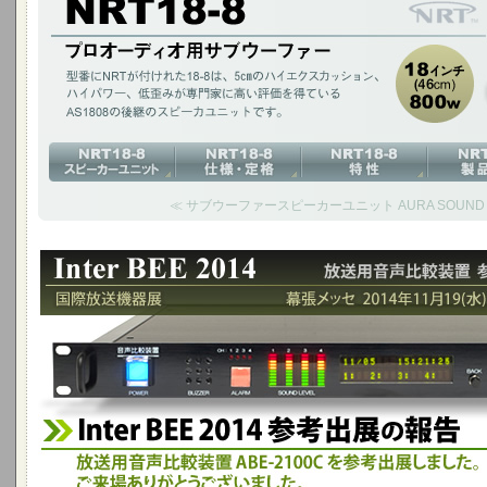
型番にNRTが付けれた18-8は、5cmのハイエクスカッション、ハイパワー
いるAS1808の後継のスピーカユニットです。
18インチ(46cm)800W
≪ サブウーファースピーカーユニット AURA SOUND N
Inter BEE 2014 参考出品の報告 - 幕張メッセ 2014年11月1
放送用音声比較装置 ABE-2100Cを国際放送機器展に参考出展しました