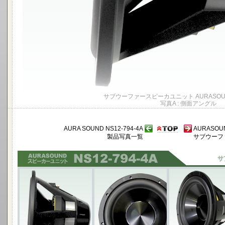
サブウーファースピーカユニット AURASOUND 
写真A : 側面アングル
AURA SOUND NS12-794-4A
AURASOUN
製品写真一覧
サブウーフ