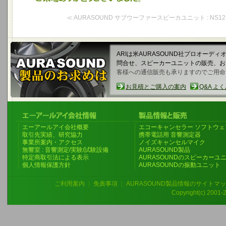
≪ AURASOUND サブウーファースピーカユニット : NS12-7
ARIは米AURASOUND社プロオーデ
問合せ、スピーカーユニットの販売、
客様への通信販売も承りますのでご用命
お見積とご購入の案内
Q&A よ
エーアールアイ会社概要
エコーキャンセラー ソフトウェ
取引先実績、研究協力
携帯電話用 音響測定器
事業所案内・アクセス
ノイズキャンセルマイク
無響室 : 音響測定/実験/試験設備
AURASOUND製品
特定商取引法による表示
AURASOUNDのスピーカーユ
個人情報保護方針
AURASOUNDの振動ユニット
ご利用案内
|
免責事項
|
AURASOUND製品情報のサイトマ
Copyright(c) 2001-20