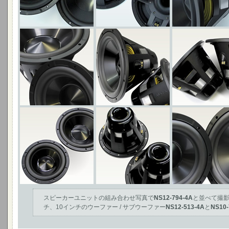
スピーカーユニットの組み合わせ写真で
NS12-794-4A
と並べて撮影
チ、10インチのウーファー / サブウーファー
NS12-513-4A
と
NS10-