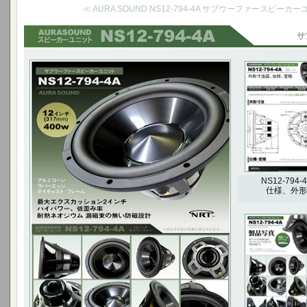
≪ AURA SOUND NS12-794-4A サブウーファースピー
12インチ(317mm) 400W
最大エクスカッション2インチ
ハイパワー、低歪み率 耐熱ネオジウム 漏磁束の無
い防磁設計
NS12-794-
仕様、外形