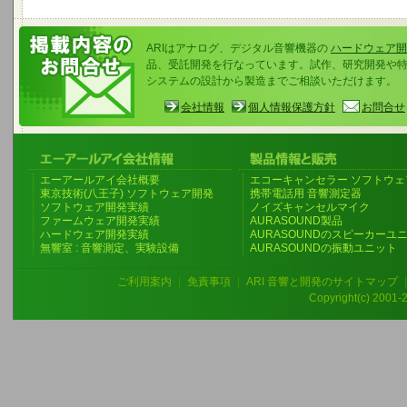
ARIはアナログ、デジタル音響機器の
ハードウェア開
品、受託開発を行なっています。試作、研究開発や
システムの設計から製造までご相談いただけます。
会社情報
個人情報保護方針
お問合せ
エーアールアイ会社概要
エコーキャンセラー ソフトウェ
東京技術(八王子) ソフトウェア開発
携帯電話用 音響測定器
ソフトウェア開発実績
ノイズキャンセルマイク
ファームウェア開発実績
AURASOUND製品
ハードウェア開発実績
AURASOUNDのスピーカーユ
無響室 : 音響測定、実験設備
AURASOUNDの振動ユニット
ご利用案内
|
免責事項
|
ARI 音響と開発のサイトマップ
Copyright(c) 2001-20