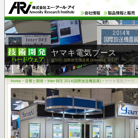
ヤマキ電気ブース
第50回 国際放送機器展 (InterBEE 2014)
Home
>
音響と開発
>
Inter BEE 2014(国際放送機器展)
>
ヤマキ電気ブース