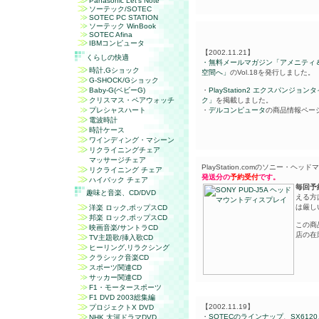
Panasonic
Let's Note
ソーテック/SOTEC
SOTEC PC STATION
ソーテック WinBook
SOTEC Afina
IBMコンピュータ
【2002.11.21】
くらしの快適
・無料メールマガジン「アメニティ
時計,Gショック
空間へ」
のVol.18を発行しました。
G-SHOCK/Gショック
Baby-G(ベビーG)
・
PlayStation2 エクスパンジョン
クリスマス・ペアウォッチ
ク」
を掲載しました。
プレシャスハート
・
デルコンピュータ
の商品情報ペー
電波時計
時計ケース
ワインディング・マシーン
リクライニングチェア
マッサージチェア
PlayStation.comのソニー・ヘ
リクライニング チェア
発送分の
予約受付
です。
ハイバック チェア
毎回予
趣味と音楽、
CD/DVD
える方
は厳し
洋楽 ロック,ポップスCD
邦楽 ロック,ポップスCD
この商
映画音楽/サントラCD
店の在
TV主題歌/挿入歌CD
ヒーリング,リラクシング
クラシック音楽CD
スポーツ関連CD
サッカー関連CD
F1・モータースポーツ
F1 DVD 2003
総集編
【2002.11.19】
プロジェクト
X DVD
・
SOTECのラインナップ
、
SX6120
NHK
大河ドラマDVD