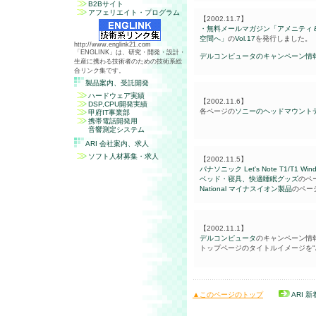
B2Bサイト
アフェリエイト・プログラム
【2002.11.7】
・無料メールマガジン「アメニティ
空間へ」
の
Vol.17
を発行しました。
http://www.englink21.com
「ENGLINK」は、研究・開発・設計・
デルコンピュータのキャンペーン情
生産に携わる技術者のための技術系総
合リンク集です。
製品案内、受託開発
ハードウェア実績
【2002.11.6】
DSP,CPU開発実績
各ページの
ソニーのヘッドマウントディ
甲府IT事業部
携帯電話開発用
音響測定システム
ARI 会社案内、求人
ソフト人材募集・求人
【2002.11.5】
パナソニック Let's Note T1/T1 Win
ベッド・寝具、快適睡眠グッズ
のペ
National マイナスイオン製品
のペー
【2002.11.1】
デルコンピュータ
のキャンペーン情
トップページのタイトルイメージを"AU
▲このページのトップ
ARI 