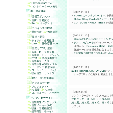
PlayStationゲーム
コントローラー/メモリ
本、参考書籍
【2002.11.16】
・
SOTECのペンタブレットPC
を掲
音響工学,PA,AV
・
Online Shop Guideのインデッ
音声・音響技術
・
CD " LOVE・RING・BEST"
の詳
PA
オーディオ
モバイル通信PDA
通信技術
携帯電話
【2002.11.15】
技術・開発
・
CanonとEPSONのカラーイン
ディジタル信号処理
・
デルコンピュータ
のキャンペーン
DSP
画像処理・CG
今回から、
Dimension 8250
、
450
音楽とDTM、楽器
詳細ページが各機種別になるよう
音楽一般、音楽音響
・
EPSON DIRECT
EDiCube
/
Endea
音楽家、ミュージシャン
DTM
楽器演奏技法
音楽教育、入試
音楽評論や関係ノベル
ヒーリング,音楽医療
【2002.11.12】
ワールドミュージック
audio-technica ATC-HA4USB
のソフ
映画音楽・サントラ
「い～デジ!!」のご紹介に変更しま
CAD、CG関連書籍
ビジネスや一般
プロジェクトX
F1書籍
F1全史
【2002.11.9】
コンピュータ・メーカー
リンクエラーがいくつかあったので
リンク、参考サイト
プロジェクト X DVD BOX
第５期 
音響関連インデックス
第１期
、
第２期
、
第３期
、
第４期
も
音響メーカー(A-Z)
しました。
映像・音響機器別
携帯電話・モバイル