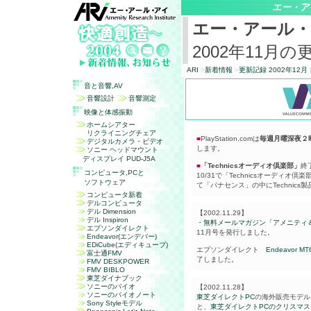
エー・ア
エー・アール
2002年11月の
ARI
>
新着情報
>
更新記録 2002年12月
音と音響,
AV
音響設計
音響測定
映像と体感振動
ホームシアター
リクライニングチェア
■
PlayStation.comは
毎週月曜深夜２
デジタルカメラ・ビデオ
します。
ソニー ヘッドマウント
ディスプレイ PUD-J5A
■
「Technicsオーディオ倶楽部」
終
コンピュータ,
PC
と
10/31で「Technicsオーディオ
ソフトウェア
て「パナセンス」の中にTechnics
コンピュータ新着
デルコンピュータ
デル Dimension
【2002.11.29】
デル Inspiron
・無料メールマガジン「アメニティ
エプソンダイレクト
11月号を発行しました。
Endeavor(エンデバー)
EDiCube(エディキューブ)
エプソンダイレクト
Endeavor MT
富士通FMV
了しました。
FMV DESKPOWER
FMV BIBLO
東芝ダイナブック
ソニーのバイオ
【2002.11.28】
ソニーのバイオノート
東芝ダイレクトPC
の海外販売モデル
Sony Styleモデル
と、
東芝ダイレクトPCのクリスマ