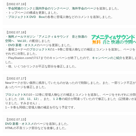
【2002.07.19】
・学会関連のリンク
と
国内学会のリンクページ
、
海外学会のページ
を追加しました。
・トップページの構成を更新しました。
・プロジェクトX DVD Box
の各巻に登場人物などのコメントを追加しました。
【2002.07.18】
・無料メールマガジン「アメニティ＆サウンド 音と快適の
空間へ Vol.10」
の配信しました
・DVD 新着・オススメ
のページを更新しました。
・書籍コーナーの
プロジェクトX
の1～9巻に登場人物などの補足とコメントを追加し、ページを
それぞに分割しました。
・PlayStation.comの7/17までのキャンペーンが終了したので、
キャンペーンのご紹介
を更新し
した。
・他、いくつかリンクが不正な部分を修正しました。
【2002.07.17】
Newマークが古い個所に残存していたものがあったので削除しました。また、一部リンク不正が
あったページを修正しました。
プロジェクトX
の10～12巻に登場人物などの補足とコメントを追加し、ページをそれぞれに分割
しました（
10
、
11
、
12
）。また、
１２巻
の紹介が間違っていたので修正しました（記憶違いが
りました。すみません）。
1～９巻も同様に登場人物の補足を行なう予定です。
【2002.07.13】
DVD 新着・オススメ
のページを追加しました。
HTMLの不良リンク部分などを改修しました。