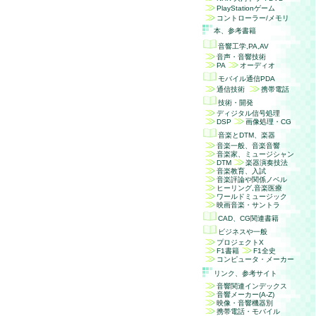
PlayStationゲーム
コントローラー/メモリ
本、参考書籍
音響工学,PA,AV
音声・音響技術
PA
オーディオ
モバイル通信PDA
通信技術
携帯電話
技術・開発
ディジタル信号処理
DSP
画像処理・CG
音楽とDTM、楽器
音楽一般、音楽音響
音楽家、ミュージシャン
DTM
楽器演奏技法
音楽教育、入試
音楽評論や関係ノベル
ヒーリング,音楽医療
ワールドミュージック
映画音楽・サントラ
CAD、CG関連書籍
ビジネスや一般
プロジェクトX
F1書籍
F1全史
コンピュータ・メーカー
リンク、参考サイト
音響関連インデックス
音響メーカー(A-Z)
映像・音響機器別
携帯電話・モバイル