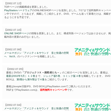
【2002.07.12】
TOPページの掲載構成を更新しました。
PlayStationハードウェア
のONLINESHOPページを追加しました。7/17まで送料無料キャンペー
ン中ですので、とりあえず、掲載してご紹介します。DVD、ゲームも追って新着だけは、掲載す
るようにする予定です。
【2002.07.10】
ONLINE SHOPページ
の情報を更新しました。まだ、構成等新バージョンではありませんが、掲
載内容の更新のみ行ないました。
【2002.07.06】
メールマガジン「アメニティ＆サウンド 音と快適の空間
へ Vol.9」
のバックナンバーを掲載しました。
【2002.07.05】
書籍とDVDの
「プロジェクトX ～挑戦者たち～」
のご紹介ページを追加しました。書籍は、
最新(2002年5月）１２巻
まで、
ジュニア版5巻
、
コミック版４巻
を掲載しています。 DVD
BOXは、
第I期から第IV期まで４集
をご紹介しています。
書籍はboople日販IPS、DVD BOXはPlayStation.comでご購入いただけます。
7/17
までPlayStation.comは、
送料無料キャンペーン中
です。
【2002.07.04】
メールマガジン「アメニティ＆サウンド 音と快適の空間