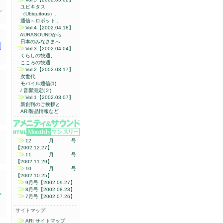
ユビキタス
し
（Ubiquitous）、
通信～ロボット...
Vol.4【2002.04.18】
AURASOUNDから
日本のみなさまへ
Vol.3【2002.04.04】
くらしの快適、
こころの快適
Vol.2【2002.03.17】
次世代
モバイル通信(1)
/ 音響測定(２)
Vol.1【2002.03.07】
新創刊のご挨拶と
ARI製品情報など
12月号
【2002.12.27】
11月号
【2002.11.29】
10月号
【2002.10.25】
9月号【2002.09.27】
8月号【2002.08.23】
7月号【2002.07.26】
サイトマップ
ARI サイトマップ