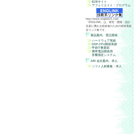
B2Bサイト
アフェリエイト・プログラム
http://www.englink21.com
「ENGLINK」は、研究・開発・設計・
生産に携わる技術者のための技術系総
合リンク集です。
製品案内、受託開発
ハードウェア実績
DSP,CPU開発実績
甲府IT事業部
携帯電話開発用
音響測定システム
ARI 会社案内、求人
ソフト人材募集・求人