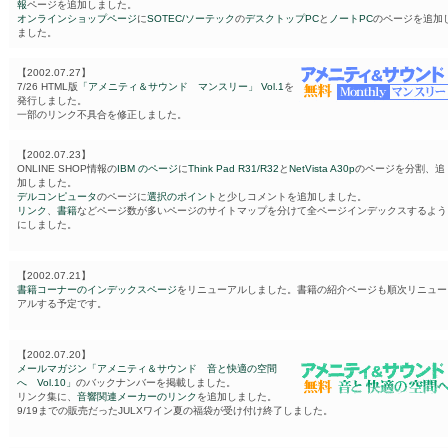
報
ページを追加しました。
オンラインショップページ
に
SOTEC/ソーテック
の
デスクトップPC
と
ノートPC
のページを追加
ました。
【2002.07.27】
7/26 HTML版
「アメニティ＆サウンド マンスリー」 Vol.1
を
発行しました。
一部のリンク不具合を修正しました。
【2002.07.23】
ONLINE SHOP情報の
IBM
のページ
に
Think Pad R31/R32
と
NetVista A30p
のページを分割、追
加しました。
デルコンピュータ
のページに
選択のポイント
と少しコメントを追加しました。
リンク
、
書籍
などページ数が多いページのサイトマップを分けて全ページインデックスするよう
にしました。
【2002.07.21】
書籍コーナーのインデックスページ
をリニューアルしました。書籍の紹介ページも順次リニュー
アルする予定です。
【2002.07.20】
メールマガジン「アメニティ＆サウンド 音と快適の空間
へ Vol.10」
のバックナンバーを掲載しました。
リンク集に、
音響関連メーカーのリンク
を追加しました。
9/19までの販売だったJULXワイン夏の福袋が受け付け終了しました。