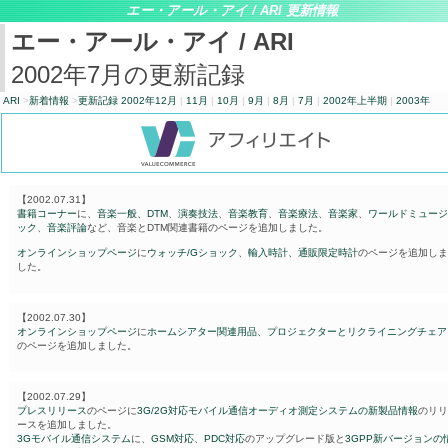
エー・アール・アイ
/ ARI
更新情報
エー・アール・アイ
/ ARI
2002年7月の更新記録
ARI
>
新着情報
>
更新記録 2002年12月
|
11月
|
10月
|
9月
|
8月
|
7月
|
2002年上半期
|
2003年
【2002.07.31】
書籍コーナー
に、
音楽一般
、
DTM
、
演奏技法
、
音楽教育
、
音楽療法
、
音楽家
、
ワールドミュージ
ック
、
音楽評論
など、音楽とDTM関連書籍のページを追加しました。
オンラインショップページ
に
ウォッチ/Gショック
、
輸入時計、通販限定時計
のページを追加しま
した。
【2002.07.30】
オンラインショップページ
に
ホームシアター関連用品、プロジェクターとリクライニングチェア
のページを追加しました。
【2002.07.29】
プレスリリース
のページに
3G/2G対応モバイル通信オーディオ測定システムの新製品情報
のリリ
ースを追加しました。
3Gモバイル通信システム
に、
GSM対応
、
PDC対応
のアップグレード版と
3GPP新バージョンの