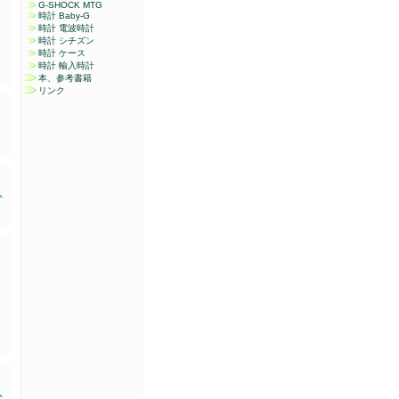
G-SHOCK MTG
時計 Baby-G
時計 電波時計
時計 シチズン
時計 ケース
時計 輸入時計
本、参考書籍
リンク