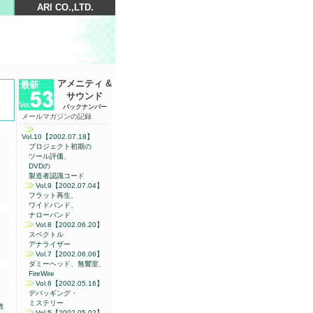
ARI CO.,LTD.
アメニティ &
サウンド
バックナンバー
メールマガジンの記録
Vol.10【2002.07.18】
プロジェクト初期の
ツール評価、
DVDの
製造者認識コード
Vol.9【2002.07.04】
フラット再生、
ワイドバンド、
ナローバンド
Vol.8【2002.06.20】
スペクトル
アナライザー
Vol.7【2002.06.06】
ダミーヘッド、無響室、
FireWire
Vol.6【2002.05.16】
デバッギング・
ミステリー
情
Vol.5【2002.05.02】