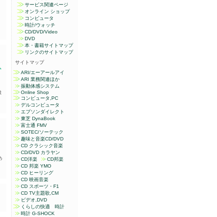
サービス関連ページ
オンライン ショップ
コンピュータ
時計/ウォッチ
CD/DVD/Video
DVD
本・書籍サイトマップ
リンクのサイトマップ
サイトマップ
ARI/エーアールアイ
ARI 業務関連ほか
振動体感システム
ま
Online Shop
コンピュータ,PC
デルコンピュータ
エプソンダイレクト
東芝 DynaBook
富士通 FMV
SOTEC/ソーテック
趣味と音楽CD/DVD
CD クラシック音楽
CD/DVD カラヤン
あ
CD洋楽
CD邦楽
CD 邦楽 YMO
CD ヒーリング
CD 映画音楽
CD スポーツ・F1
CD TV主題歌,CM
ビデオ,DVD
くらしの快適 時計
時計 G-SHOCK