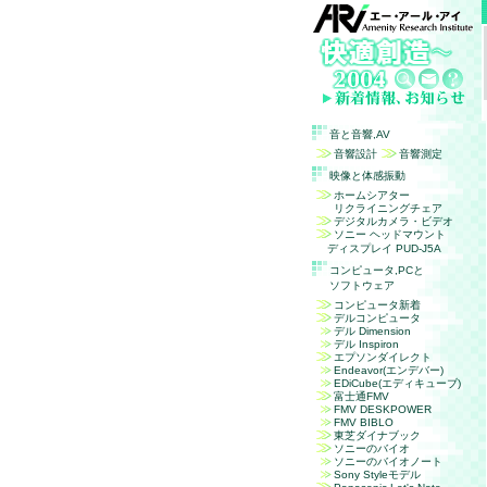
音と音響,
AV
音響設計
音響測定
映像と体感振動
ホームシアター
リクライニングチェア
デジタルカメラ・ビデオ
ソニー ヘッドマウント
ディスプレイ PUD-J5A
コンピュータ,
PC
と
ソフトウェア
コンピュータ新着
デルコンピュータ
デル Dimension
デル Inspiron
エプソンダイレクト
Endeavor(エンデバー)
EDiCube(エディキューブ)
富士通FMV
FMV DESKPOWER
FMV BIBLO
東芝ダイナブック
ソニーのバイオ
ソニーのバイオノート
Sony Styleモデル