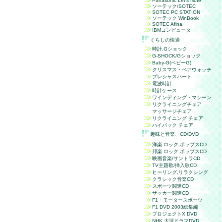
Panasonic
Let's Note
ソーテック/SOTEC
SOTEC PC STATION
ソーテック WinBook
SOTEC Afina
IBMコンピュータ
くらしの快適
時計,Gショック
G-SHOCK/Gショック
Baby-G(ベビーG)
クリスマス・ペアウォッチ
プレシャスハート
電波時計
時計ケース
ワインディング・マシーン
リクライニングチェア
マッサージチェア
リクライニング チェア
ハイバック チェア
趣味と音楽、
CD/DVD
洋楽 ロック,ポップスCD
邦楽 ロック,ポップスCD
映画音楽/サントラCD
TV主題歌/挿入歌CD
ヒーリング,リラクシング
クラシック音楽CD
スポーツ関連CD
サッカー関連CD
F1・モータースポーツ
F1 DVD 2003
総集編
プロジェクト
X DVD
NHK
大河ドラマDVD