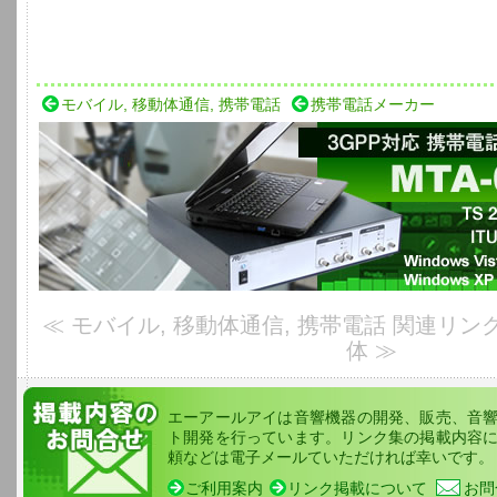
モバイル, 移動体通信, 携帯電話
携帯電話メーカー
3GPP対応 携帯電話開発用音響測定シ
TS 26.131/ 26.132 V5.0に準拠、ITU-T P.50とP501の試験信号、Wi
≪ モバイル, 移動体通信, 携帯電話 関連リン
体 ≫
エーアールアイは音響機器の開発、販売、音
ト開発を行っています。リンク集の掲載内容
頼などは電子メールていただければ幸いです。
ご利用案内
リンク掲載について
お問