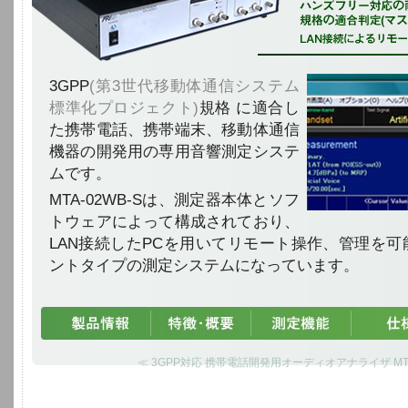
3GPP
(第3世代移動体通信システム
標準化プロジェクト)
規格 に適合し
た携帯電話、携帯端末、移動体通信
機器の開発用の専用音響測定システ
ムです。
MTA-02WB-Sは、測定器本体とソフ
トウェアによって構成されており、
LAN接続したPCを用いてリモート操作、管理を
ントタイプの測定システムになっています。
≪ 3GPP対応 携帯電話開発用オーディオアナライザ MTA-