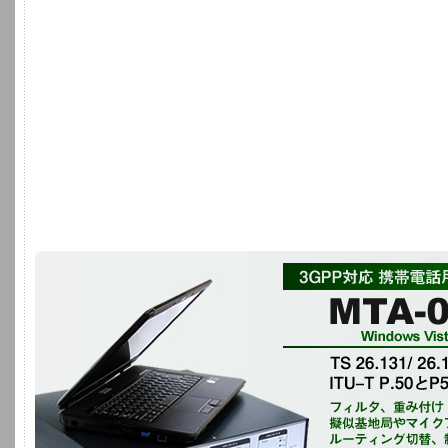
3GPP対応 携帯電話開発用オーディオアナライザ MTA-0
Windows Vista, Windows XP
TS 26.131/ 26.132 V5.0に準拠、ITU-T P.50とP501の試験信号
フィルタ、重み付け、擬似基地局やマイクアンプとのルーティング切替、制
定、規格の適合判定(マスクカーブ)