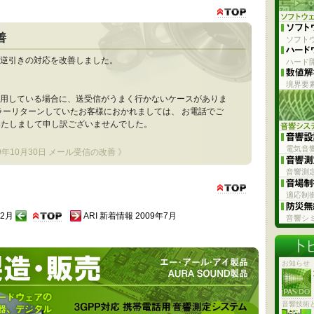
善
ソフト
P逆引きの対応を改善しました。
ハード開
境界要
利用している場合に、送受信がうまく行かないケースがありま
ラーリターンしていたお客様におかれましては、 お電話でご
いたしまして申し訳ございませんでした。
電気音
09年10月30日 メール受信の改善 》
音響測
適応制
12月
ARI 新着情報 2009年7月
音響シ
お知らせ
トウェア製品など音響機器、デジタル製品を開発、製造、販売していま
ライザ
MTA-02WB-S
音響技術