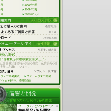
7月
2009年6月
5月
2009年4月
3月
2009年2月
1月
2008年12月
術(八王子)
 : 音響測定/試験/実験設備(八王子)
室は音響機器開発時の試験や測定、技術開発や信
理実験に利用しています。
トウェア開発実績
ファームウエア開発
ドウェア開発、音響関連