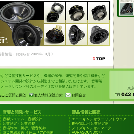
製品情報 
 新着情報・お知らせ 2009年10月 》
いなど音響技術サービスや、機器の試作、研究開発や特注機器など
、システム開発の設計から製造までご相談いただけます。 音響製
、オーラサウンド社のオーディオ製品を輸入販売しています。
東京
あるご質問と回答
個人情報保護方針
お問合せ
音響システム、音響設計
エコーキャンセラー ソフトウェア
音響測定・音響調整
携帯電話用 音響測定器
音場制御・解析、騒音制御
ノイズキャンセルマイク
防災無線放送 音達エリアの診断
AURASOUND製品