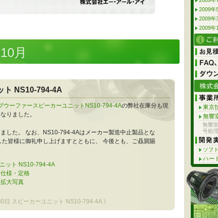
2009年
2009年
2009年
2009年
年10月
NS10-794-4A
ブウーファースピーカーユニットNS10-794-4A
の弊社在庫分も現
東京技
となりました。
無響室
無響
号処
した。 なお、NS10-794-4Aはメーカー製造中止製品とな
した皆様に御礼申し上げますとともに、 今後とも、ご贔屓賜
ソフ
ハー
 NS10-794-4A
4A 仕様・定格
4A 拡大写真
30日 スピーカーユニット NS10-794-4A 》