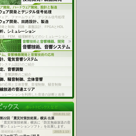
ウェア、ファームウェア、デジタル信号処理
発と制御、回路・基盤設計、FPGAとHDL
素法、FEM、磁場解析などのシミュレーション
響システム設計のご紹介
定、音響調整のご紹介
御の応用と立体音響、音場制御、騒音制御
ミュレーションを利用した音達の診断と改善
2018.01.12
第22回「震災対策技術展」横浜 出展
「震災対策技術展」横浜に「防災無線放送の音
響シミュレーションソフト」を出展します。
と開発関連の用語
2015.1.13
エコーサプレッサー / NLP