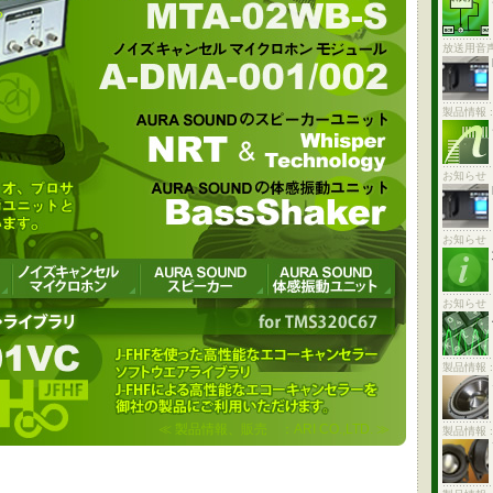
A-DMA-001/002
Whisper Technology
放送用音
ker
理店としてスピーカーユニットや振動ユニットの輸入販売も行っていま
製品情報 
お知らせ
お知らせ
お知らせ
ラー・ソフトウエア・ライブラリ
製品情報 
ーを御社の音響製品にご利用いただけます。
≪ 製品情報、販売 ：ARI CO.,LTD. ≫
製品情報 