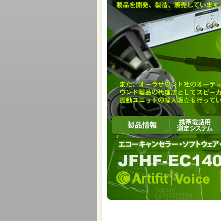
ノイズキャンセルマイクロホンモジュール
AURASOUND スピーカーユニット
NRT & 
AURASOUND 体感振動ユニット
BassSha
AURASOUND社のオーディオ製品の代
す。
アーティフィット・ボイス
J-FHFを使った高性能なエコーキャンセ
J-FHFによる高性能なエコーキャンセラ