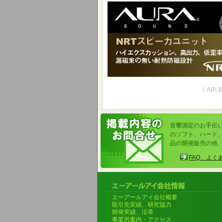
《 ARI
音響測定のお手伝
のソフト、ハード
品の開発販売の他
FAQ、よく
エーアールアイ会社概要
取引先実績、研究協力
開発実績、沿革
事業所案内・アクセス