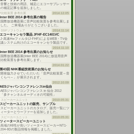
音響と技術の用語、補足にエコーサプレッサー
の補足記事を追加しました。
声比較装置 参考出展
2014.12.05
Inter BEE 2014 参考出展の報告
国際放送機器展に音声比較装置を参考出展しま
した。 ご来場ありがとうございました。
: DSPソフトウェア
2014.11.14
エコーキャンセラ製品 JFHF-EC1401VC
J-高速H∞フィルタ(J-FHF)によるWEB・TV会
議システム向けのエコーキャンセラ製品です。
2014.11.10
Inter BEE 2014 参考出展のお知らせ
国際放送機器展(Inter BEE 2014)に放送用音声
比較装置を参考出展します。
2014.01.22
第43回 NHK番組技術展のお知らせ
開発協力させていただいた「音声比較装置～音
くらべ～」が展示されます。
2012.10.09
AESジャパンコンファレンスin仙台
AESジャパンコンファレンス in 仙台 2012
「多チャンネルオーディオの可能性」
: スピーカーユニット
2010.05.31
スピーカーユニットの販売、サンプル
スピーカーユニットのカタログ、販売一覧にツ
ィーターとウーファーを追加しました。
: スピーカーユニット
2010.05.31
ツィータースピーカーユニット
高域の特性が良いツィータースピーカーNT1-
204-8Dの製品情報を掲載しました。