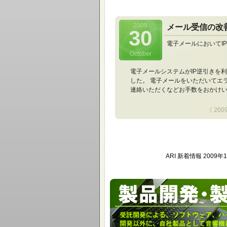
2009
メール受信の改
30
電子メールにおいてI
October
電子メールシステムがIP逆引きを
した。 電子メールをいただいてエ
連絡いただくなどお手数をおかけ
《 20
ARI 新着情報 2009年
ARIは携帯電話関連商品、信号処理ソフ
す。
3GPP対応携帯電話開発用オーディオアナ